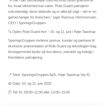
“Vi har i tæt samarbejde med Ascento flyttet grænserne
for, hvad sikkerhed kan være. Robi Guard patruljerer
selvstændigt, lærer løbende og er altid på vagt – det er en
gamechanger for branchen,” siger Rasmus Hemmersam,
CEO i SporingsGruppen.
🔍 Oplev Robi Guard live – 10. og 11. juni i Høje Taastrup
SporingsGruppen inviterer presse, kunder og partnere til
eksklusiv præsentation af Robi Guard og teknologien bag.
Arrangementet byder på live-demo, netværk og indsigt i
fremtidens patruljering.
📍 Sted: SporingsGruppen ApS, Høje Taastrup Vej 42
📅 Dato: 10. og 11. juni 2025
🕘 Tid: Kl. 09:00–11:00 eller 13:00–15:00