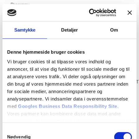
Program:
Live-demonstration af Robi Guard i aktion
Gennemgang af AI-teknologien bag patruljeringen
Samtykke
Detaljer
Om
Dialog med sikkerhedseksperter
Let forplejning
Denne hjemmeside bruger cookies
👉 Tilmelding senest 6. juni via
Vi bruger cookies til at tilpasse vores indhold og
https://forms.office.com/Pages/ResponsePage.aspx?
annoncer, til at vise dig funktioner til sociale medier og til
id=Uzkx0tQvdk-Th-
at analysere vores trafik. Vi deler også oplysninger om
R0xU6ocyvtfBxTyQVJpJo9EJ3CusBUMjJDWVk3NVJDMTNTUFo
din brug af vores hjemmeside med vores partnere inden
for sociale medier, annonceringspartnere og
⚠️ Begrænsede pladser – først til mølle!
analysepartnere. Vi indsamler data i overensstemmelse
med
Googles Business Data Responsibility Site
.
Vores partnere kan kombinere disse data med andre
oplysninger, du har givet dem, eller som de har indsamlet
fra din brug af deres tjenester.
Samtykkevalg
Se Cookie & Privatlivspolitik
her
Nødvendig