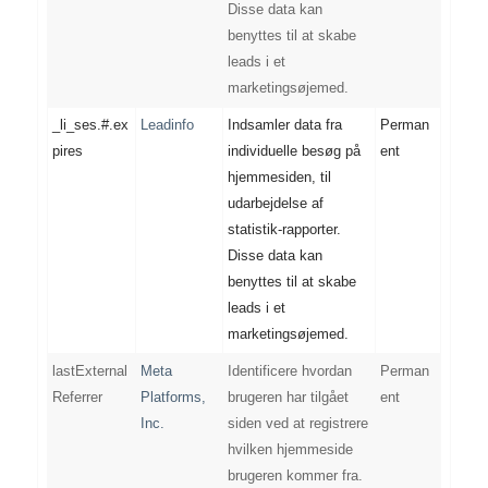
Disse data kan
benyttes til at skabe
leads i et
marketingsøjemed.
_li_ses.#.ex
Leadinfo
Indsamler data fra
Perman
pires
individuelle besøg på
ent
hjemmesiden, til
udarbejdelse af
statistik-rapporter.
Disse data kan
benyttes til at skabe
leads i et
marketingsøjemed.
lastExternal
Meta
Identificere hvordan
Perman
Referrer
Platforms,
brugeren har tilgået
ent
Inc.
siden ved at registrere
hvilken hjemmeside
brugeren kommer fra.