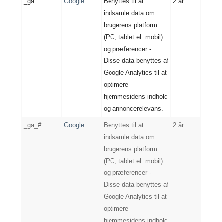
_ga
Google
Benyttes til at
2 år
indsamle data om
brugerens platform
(PC, tablet el. mobil)
og præferencer -
Disse data benyttes af
Google Analytics til at
optimere
hjemmesidens indhold
og annoncerelevans.
_ga_#
Google
Benyttes til at
2 år
indsamle data om
brugerens platform
(PC, tablet el. mobil)
og præferencer -
Disse data benyttes af
Google Analytics til at
optimere
hjemmesidens indhold