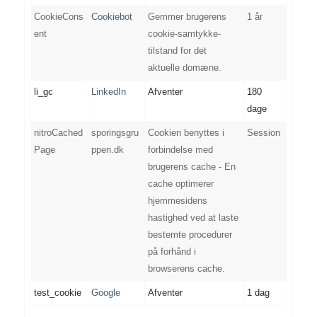
CookieCons
Cookiebot
Gemmer brugerens
1 år
ent
cookie-samtykke-
tilstand for det
aktuelle domæne.
li_gc
LinkedIn
Afventer
180
dage
nitroCached
sporingsgru
Cookien benyttes i
Session
Page
ppen.dk
forbindelse med
brugerens cache - En
cache optimerer
hjemmesidens
hastighed ved at laste
bestemte procedurer
på forhånd i
browserens cache.
test_cookie
Google
Afventer
1 dag