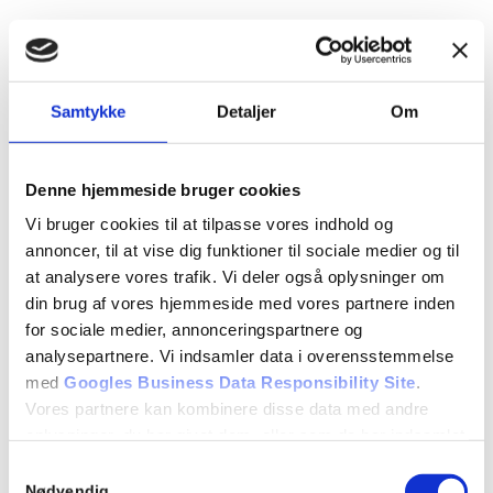
Cookies
Websitet anvender ”cookies”, der er en tekstfil, som
Samtykke
Detaljer
Om
gemmes på din computer, mobil el. tilsvarende med det
formål at genkende den, huske indstillinger, udføre statistik
og målrette annoncer. Cookies kan ikke indeholde
Denne hjemmeside bruger cookies
skadelig kode som f.eks. virus.
Vi bruger cookies til at tilpasse vores indhold og
Det er muligt at slette eller blokere for cookies. Se
annoncer, til at vise dig funktioner til sociale medier og til
vejledning:
https://minecookies.org/cookiehandtering
at analysere vores trafik. Vi deler også oplysninger om
din brug af vores hjemmeside med vores partnere inden
Hvis du sletter eller blokerer cookies vil annoncer kunne
for sociale medier, annonceringspartnere og
blive mindre relevante for dig og optræde hyppigere. Du
analysepartnere. Vi indsamler data i overensstemmelse
kan desuden risikere at websitet ikke fungerer optimalt
med
Googles Business Data Responsibility Site
.
samt at der er indhold, du ikke kan få adgang til.
Vores partnere kan kombinere disse data med andre
Websitet indeholder cookies fra tredjeparter, der i
oplysninger, du har givet dem, eller som de har indsamlet
varierende omfang kan omfatte:
fra din brug af deres tjenester.
Samtykkevalg
Se Cookie & Privatlivspolitik
her
Nødvendig