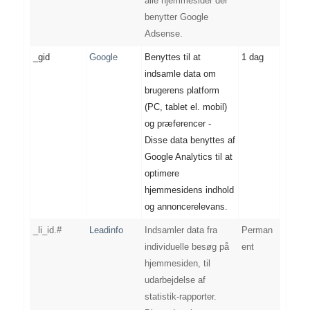
alle hjemmesider der
benytter Google
Adsense.
_gid
Google
Benyttes til at
1 dag
indsamle data om
brugerens platform
(PC, tablet el. mobil)
og præferencer -
Disse data benyttes af
Google Analytics til at
optimere
hjemmesidens indhold
og annoncerelevans.
_li_id.#
Leadinfo
Indsamler data fra
Perman
individuelle besøg på
ent
hjemmesiden, til
udarbejdelse af
statistik-rapporter.