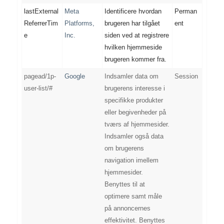
lastExternal
Meta
Identificere hvordan
Perman
ReferrerTim
Platforms,
brugeren har tilgået
ent
e
Inc.
siden ved at registrere
hvilken hjemmeside
brugeren kommer fra.
pagead/1p-
Google
Indsamler data om
Session
user-list/#
brugerens interesse i
specifikke produkter
eller begivenheder på
tværs af hjemmesider.
Indsamler også data
om brugerens
navigation imellem
hjemmesider.
Benyttes til at
optimere samt måle
på annoncernes
effektivitet. Benyttes