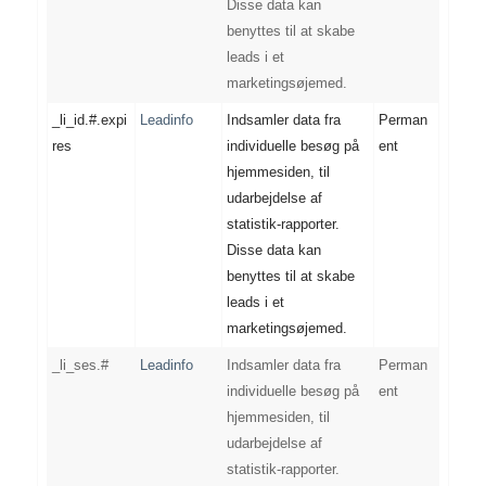
Disse data kan
benyttes til at skabe
leads i et
marketingsøjemed.
_li_id.#.expi
Leadinfo
Indsamler data fra
Perman
res
individuelle besøg på
ent
hjemmesiden, til
udarbejdelse af
statistik-rapporter.
Disse data kan
benyttes til at skabe
leads i et
marketingsøjemed.
_li_ses.#
Leadinfo
Indsamler data fra
Perman
individuelle besøg på
ent
hjemmesiden, til
udarbejdelse af
statistik-rapporter.