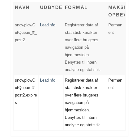
NAVN
UDBYDER
FORMÅL
MAKSIMAL
OPBEVARI
snowplowO
Leadinfo
Registrerer data af
Perman
utQueue_#_
statistisk karakter
ent
post2
over flere brugeres
navigation på
hjemmesiden.
Benyttes til intern
analyse og statistik.
snowplowO
Leadinfo
Registrerer data af
Perman
utQueue_#_
statistisk karakter
ent
post2.expire
over flere brugeres
s
navigation på
hjemmesiden.
Benyttes til intern
analyse og statistik.